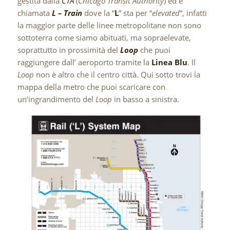
gestita dalla
CTA
(
Chicago Transit Authority
) ed è
chiamata
L – Train
dove la “
L
” sta per “
elevated
“, infatti
la maggior parte delle linee metropolitane non sono
sottoterra come siamo abituati, ma sopraelevate,
soprattutto in prossimità del
Loop
che puoi
raggiungere dall’ aeroporto tramite la
Linea Blu
. Il
Loop
non è altro che il centro città. Qui sotto trovi la
mappa della metro che puoi scaricare con
un’ingrandimento del
Loop
in basso a sinistra.