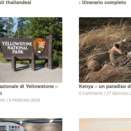
li thailandesi
: itinerario completo
azionale di Yellowstone –
Kenya – un paradiso d
o
0 Commenti
/
27 Gennaio 
nti
/
5 Febbraio 2024