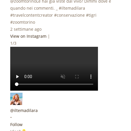
@zoomtorinoLe hai già viste dal vivo? Dimmi dove e
quando nei commenti. _ #iltemadilara
#travelcontentcreator #conservazione #tigri
#zoomtorino
2 settimane ago
View on Instagram
|
1/3
@iltemadilara
•
Follow