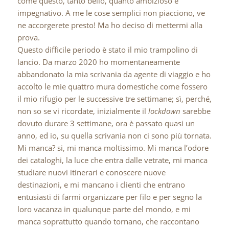
come questo, tanto bello, quanto ambizioso e
impegnativo. A me le cose semplici non piacciono, ve
ne accorgerete presto! Ma ho deciso di mettermi alla
prova.
Questo difficile periodo è stato il mio trampolino di
lancio. Da marzo 2020 ho momentaneamente
abbandonato la mia scrivania da agente di viaggio e ho
accolto le mie quattro mura domestiche come fossero
il mio rifugio per le successive tre settimane; sì, perché,
non so se vi ricordate, inizialmente il
lockdown
sarebbe
dovuto durare 3 settimane, ora è passato quasi un
anno, ed io, su quella scrivania non ci sono più tornata.
Mi manca? si, mi manca moltissimo. Mi manca l’odore
dei cataloghi, la luce che entra dalle vetrate, mi manca
studiare nuovi itinerari e conoscere nuove
destinazioni, e mi mancano i clienti che entrano
entusiasti di farmi organizzare per filo e per segno la
loro vacanza in qualunque parte del mondo, e mi
manca soprattutto quando tornano, che raccontano