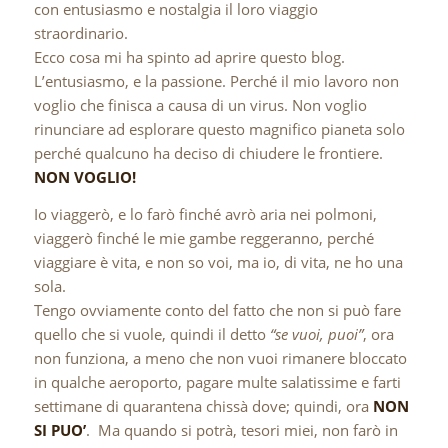
con entusiasmo e nostalgia il loro viaggio
straordinario.
Ecco cosa mi ha spinto ad aprire questo blog.
L’entusiasmo, e la passione. Perché il mio lavoro non
voglio che finisca a causa di un virus. Non voglio
rinunciare ad esplorare questo magnifico pianeta solo
perché qualcuno ha deciso di chiudere le frontiere.
NON VOGLIO!
Io viaggerò, e lo farò finché avrò aria nei polmoni,
viaggerò finché le mie gambe reggeranno, perché
viaggiare è vita, e non so voi, ma io, di vita, ne ho una
sola.
Tengo ovviamente conto del fatto che non si può fare
quello che si vuole, quindi il detto
“se vuoi, puoi”
, ora
non funziona, a meno che non vuoi rimanere bloccato
in qualche aeroporto, pagare multe salatissime e farti
settimane di quarantena chissà dove; quindi, ora
NON
SI PUO’
. Ma quando si potrà, tesori miei, non farò in