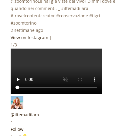
@zoomtorinoLe hai già viste dal vivo? Dimmi dove e
quando nei commenti. _ #iltemadilara
#travelcontentcreator #conservazione #tigri
#zoomtorino
2 settimane ago
View on Instagram
|
1/3
@iltemadilara
•
Follow