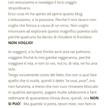
con entusiasmo e nostalgia il loro viaggio
straordinario.
Ecco cosa mi ha spinto ad aprire questo blog.
L’entusiasmo, e la passione. Perché il mio lavoro non
voglio che finisca a causa di un virus. Non voglio
rinunciare ad esplorare questo magnifico pianeta solo
perché qualcuno ha deciso di chiudere le frontiere.
NON VOGLIO!
Io viaggerò, e lo farò finché avrò aria nei polmoni,
viaggerò finché le mie gambe reggeranno, perché
viaggiare è vita, e non so voi, ma io, di vita, ne ho una
sola.
Tengo ovviamente conto del fatto che non si può fare
quello che si vuole, quindi il detto
“se vuoi, puoi”
, ora
non funziona, a meno che non vuoi rimanere bloccato
in qualche aeroporto, pagare multe salatissime e farti
settimane di quarantena chissà dove; quindi, ora
NON
SI PUO’
. Ma quando si potrà, tesori miei, non farò in