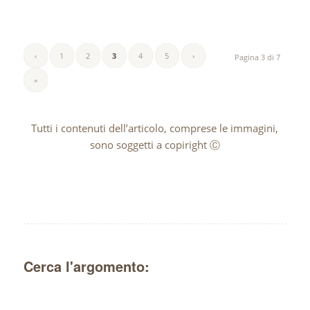
‹
1
2
3
4
5
›
Pagina 3 di 7
»
Tutti i contenuti dell’articolo, comprese le immagini,
sono soggetti a copiright Ⓒ
Cerca l'argomento: