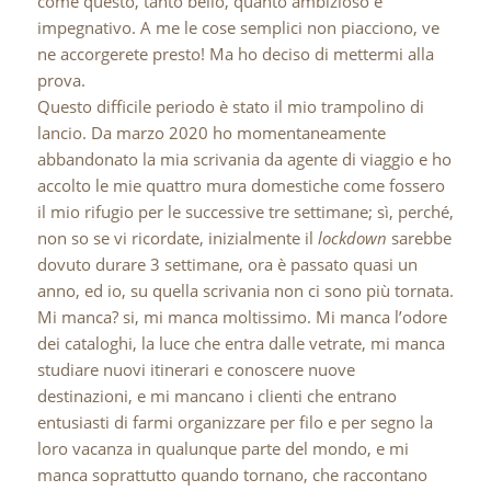
come questo, tanto bello, quanto ambizioso e
impegnativo. A me le cose semplici non piacciono, ve
ne accorgerete presto! Ma ho deciso di mettermi alla
prova.
Questo difficile periodo è stato il mio trampolino di
lancio. Da marzo 2020 ho momentaneamente
abbandonato la mia scrivania da agente di viaggio e ho
accolto le mie quattro mura domestiche come fossero
il mio rifugio per le successive tre settimane; sì, perché,
non so se vi ricordate, inizialmente il
lockdown
sarebbe
dovuto durare 3 settimane, ora è passato quasi un
anno, ed io, su quella scrivania non ci sono più tornata.
Mi manca? si, mi manca moltissimo. Mi manca l’odore
dei cataloghi, la luce che entra dalle vetrate, mi manca
studiare nuovi itinerari e conoscere nuove
destinazioni, e mi mancano i clienti che entrano
entusiasti di farmi organizzare per filo e per segno la
loro vacanza in qualunque parte del mondo, e mi
manca soprattutto quando tornano, che raccontano