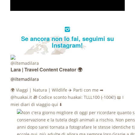
Se ancora non lo fai, seguimi su
Instagram!
Lara | Travel Content Creator 🌍
@iltemadilara
🌍 Viaggi | Natura | Wildlife ✈️ Parti con me ➡
@huakai.it 🎁 Codice sconto huakai: TLLL100 (-100€!) 📖 I
miei diari di viaggio qui ⬇️