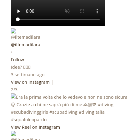
@iltemadilara
•
Follow
Idee? 🤷🏼‍♀️
3 settimane ago
View on Instagram
|
2/3
View Reel on Instagram