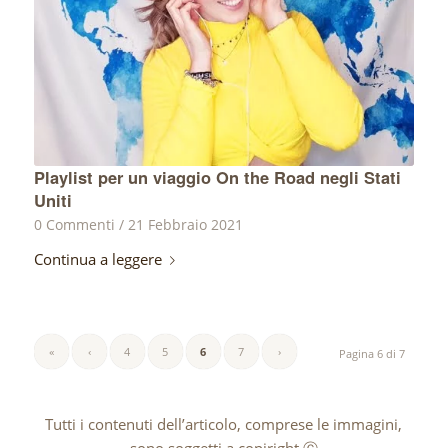
Playlist per un viaggio On the Road negli Stati
Uniti
0 Commenti
/
21 Febbraio 2021
Continua a leggere
«
‹
4
5
6
7
›
Pagina 6 di 7
Tutti i contenuti dell’articolo, comprese le immagini,
sono soggetti a copiright Ⓒ