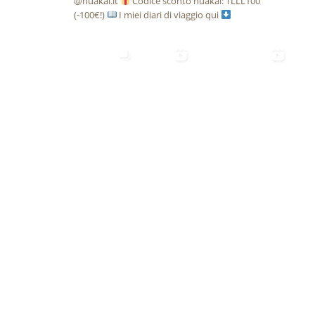
@huakai.it
Codice sconto huakai: TLLL100
(-100€!)
I miei diari di viaggio qui