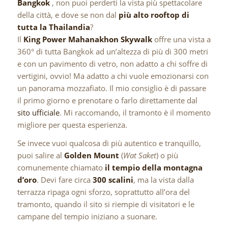
Bangkok
, non puoi perderti la vista più spettacolare
della città, e dove se non dal
più alto rooftop di
tutta la Thailandia
?
Il
King Power Mahanakhon Skywalk
offre una vista a
360° di tutta Bangkok ad un’altezza di più di 300 metri
e con un pavimento di vetro, non adatto a chi soffre di
vertigini, ovvio! Ma adatto a chi vuole emozionarsi con
un panorama mozzafiato. Il mio consiglio è di passare
il primo giorno e prenotare o farlo direttamente dal
sito ufficiale
. Mi raccomando, il tramonto è il momento
migliore per questa esperienza.
Se invece vuoi qualcosa di più autentico e tranquillo,
puoi salire al
Golden Mount
(
Wat Saket
) o più
comunemente chiamato
il tempio della montagna
d’oro
. Devi fare circa
300 scalini
, ma la vista dalla
terrazza ripaga ogni sforzo, soprattutto all’ora del
tramonto, quando il sito si riempie di visitatori e le
campane del tempio iniziano a suonare.