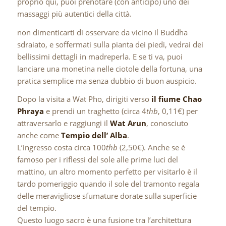
proprio qui, puoi prenotare (con anticipo) uno dei
massaggi più autentici della città.
non dimenticarti di osservare da vicino il Buddha
sdraiato, e soffermati sulla pianta dei piedi, vedrai dei
bellissimi dettagli in madreperla. E se ti va, puoi
lanciare una monetina nelle ciotole della fortuna, una
pratica semplice ma senza dubbio di buon auspicio.
Dopo la visita a Wat Pho, dirigiti verso
il fiume Chao
Phraya
e prendi un traghetto (circa 4
thb
, 0,11€) per
attraversarlo e raggiungi il
Wat Arun
, conosciuto
anche come
Tempio dell’ Alba
.
L’ingresso costa circa 100
thb
(2,50€). Anche se è
famoso per i riflessi del sole alle prime luci del
mattino, un altro momento perfetto per visitarlo è il
tardo pomeriggio quando il sole del tramonto regala
delle meravigliose sfumature dorate sulla superficie
del tempio.
Questo luogo sacro è una fusione tra l’architettura