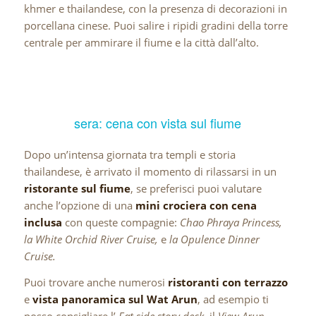
khmer e thailandese, con la presenza di decorazioni in
porcellana cinese. Puoi salire i ripidi gradini della torre
centrale per ammirare il fiume e la città dall’alto.
sera: cena con vista sul fiume
Dopo un’intensa giornata tra templi e storia
thailandese, è arrivato il momento di rilassarsi in un
ristorante sul fiume
, se preferisci puoi valutare
anche l’opzione di una
mini crociera con cena
inclusa
con queste compagnie:
Chao Phraya Princess,
la White Orchid River Cruise,
e
la Opulence Dinner
Cruise.
Puoi trovare anche numerosi
ristoranti con terrazzo
e
vista panoramica sul Wat Arun
, ad esempio ti
posso consigliare l’
Eat side story deck,
il
View Arun