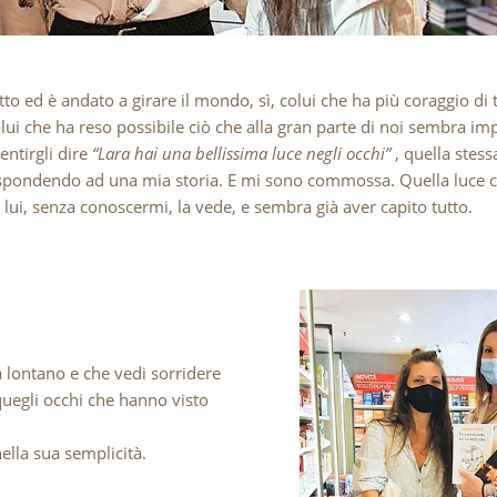
to ed è andato a girare il mondo, sì, colui che ha più coraggio di 
Colui che ha reso possibile ciò che alla gran parte di noi sembra im
ntirgli dire
“Lara hai una bellissima luce negli occhi”
, quella stess
ispondendo ad una mia storia. E mi sono commossa. Quella luce c
lui, senza conoscermi, la vede, e sembra già aver capito tutto.
a lontano e che vedi sorridere
uegli occhi che hanno visto
nella sua semplicità.