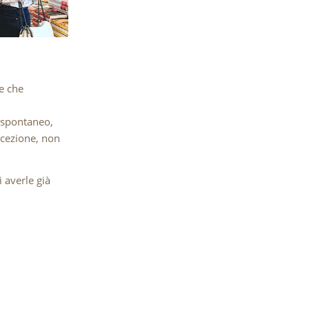
ne che
ù spontaneo,
eccezione, non
 averle già